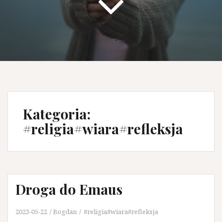
Kategoria:
#religia#wiara#refleksja
Droga do Emaus
2023-05-22
Bogdan
#religia#wiara#refleksja